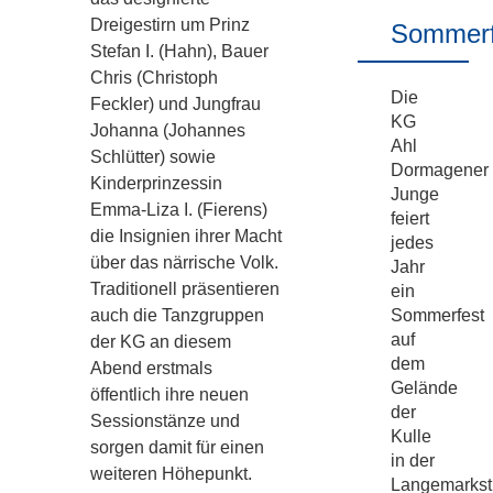
Dreigestirn um Prinz
Sommerf
Stefan I. (Hahn), Bauer
Chris (Christoph
Die
Feckler) und Jungfrau
KG
Johanna (Johannes
Ahl
Schlütter) sowie
Dormagener
Kinderprinzessin
Junge
Emma-Liza I. (Fierens)
feiert
die Insignien ihrer Macht
jedes
über das närrische Volk.
Jahr
Traditionell präsentieren
ein
Sommerfest
auch die Tanzgruppen
auf
der KG an diesem
dem
Abend erstmals
Gelände
öffentlich ihre neuen
der
Sessionstänze und
Kulle
sorgen damit für einen
in der
weiteren Höhepunkt.
Langemarkst