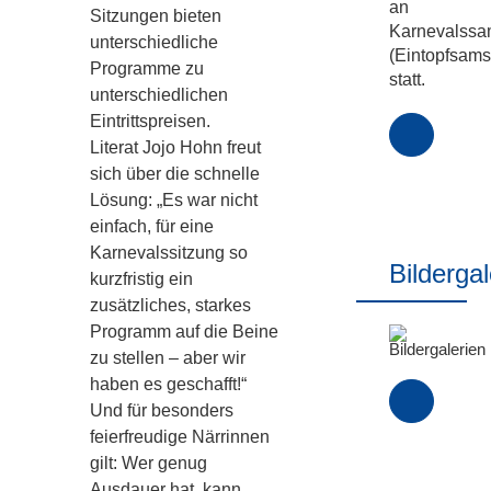
an
Sitzungen bieten
Karnevalssa
unterschiedliche
(Eintopfsams
Programme zu
statt.
unterschiedlichen
Eintrittspreisen.
Literat Jojo Hohn freut
sich über die schnelle
weiter
Lösung: „Es war nicht
Infos...
einfach, für eine
Karnevalssitzung so
Bildergal
kurzfristig ein
zusätzliches, starkes
Programm auf die Beine
zu stellen – aber wir
haben es geschafft!“
Und für besonders
feierfreudige Närrinnen
Zu
gilt: Wer genug
Ausdauer hat, kann
den