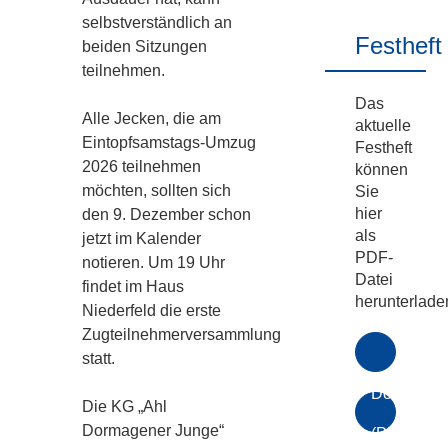
selbstverständlich an
Bildgalerie
Festheft
beiden Sitzungen
teilnehmen.
Das
Alle Jecken, die am
aktuelle
Eintopfsamstags-Umzug
Festheft
2026 teilnehmen
können
möchten, sollten sich
Sie
hier
den 9. Dezember schon
als
jetzt im Kalender
PDF-
notieren. Um 19 Uhr
Datei
findet im Haus
herunterlade
Niederfeld die erste
Zugteilnehmerversammlung
statt.
Download
Die KG „Ahl
Dormagener Junge“
(PDF)