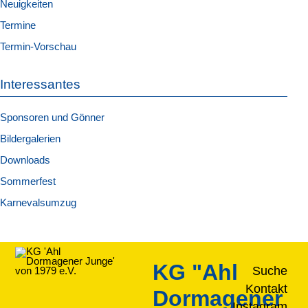
Neuigkeiten
Termine
Termin-Vorschau
Interessantes
Sponsoren und Gönner
Bildergalerien
Downloads
Sommerfest
Karnevalsumzug
KG "Ahl
Suche
Kontakt
Dormagener
Instagram