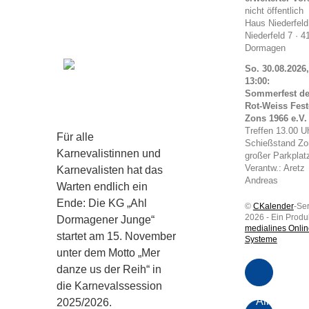
nicht öffentlich
Haus Niederfeld
Niederfeld 7 · 4
Dormagen
So. 30.08.2026,
13:00:
Sommerfest d
Rot-Weiss Fest
Zons 1966 e.V.
Treffen 13.00 U
Für alle
Schießstand Zo
Karnevalistinnen und
großer Parkplat
Verantw.: Aretz
Karnevalisten hat das
Andreas
Warten endlich ein
Ende: Die KG „Ahl
©
CKalender
-Se
2026 - Ein Produ
Dormagener Junge“
medialines Onlin
startet am 15. November
Systeme
unter dem Motto „Mer
danze us der Reih“ in
die Karnevalssession
Alle
2025/2026.